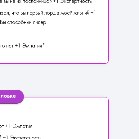
е вы не их посланница? +1 Экспертность*
зал, что вы первый лорд в моей жизни? +1
/Вы способный лидер
что нет +1 Эмпатия*
еловке
ют +1 Эмпатия
) +1 Экспертность