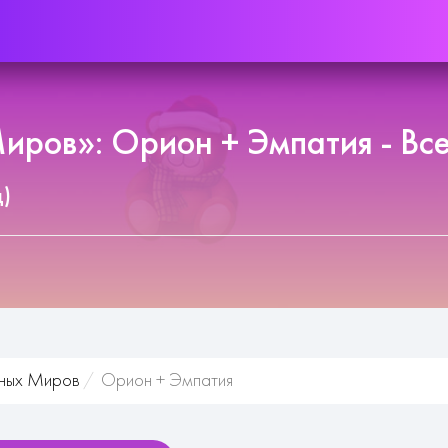
ров»: Орион + Эмпатия - Все
д)
ных Миров
Орион + Эмпатия