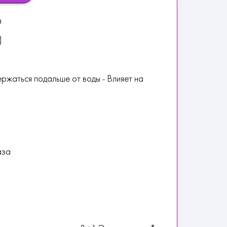
я
)
ржаться подальше от воды - Влияет на
аза