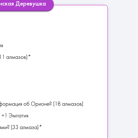
анская Деревушка
ия
(11 алмазов)*
ы
информация об Орионе? (18 алмазов)
и +1 Эмпатия
ями? (33 алмаза)*