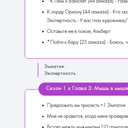
*К Глим и Вайолет (44 алмаза) - Разв
К лорду Ориону (44 алмаза) - Кто ска
Экспертность - У вас глаз художника
Оставьте ее в покое, Альберт
*Пойти к бару (23 алмаза) - Боюсь, 
Эмпатия :
Экспертность :
Сезон 1 х Глава 3: Мышь в мыш
Предложить им присесть +1 Эмпатия
Мне не нравится, когда меня проверя
Встаю между мужчинами (10 алмазов