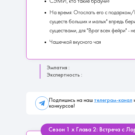
СЭМИ, кто такие брауни?
На время: Отослать его с подарком/П
существ больших и малых" впредь бер
существами, для "Враг всех фейри" - н
Чашечкой вкусного чая
Эмпатия :
Экспертность :
Подпишись на наш
телеграм-канал
и
конкурсов!
Сезон 1 х Глава 2: Встреча с Л