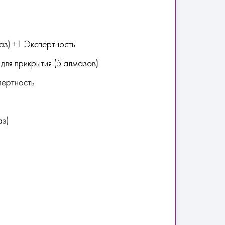
аз) +1 Экспертность
ля прикрытия (5 алмазов)
пертность
аз)