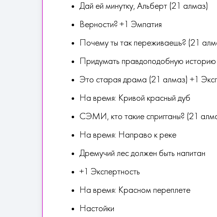
Дай ей минутку, Альберт (21 алмаз)
Верности? +1 Эмпатия
Почему ты так переживаешь? (21 алм
Придумать правдоподобную историю д
Это старая драма (21 алмаз) +1 Экс
На время: Кривой красный дуб
СЭМИ, кто такие спригганы? (21 алм
На время: Направо к реке
Дремучий лес должен быть напитан
+1 Экспертность
На время: Красном переплете
Настойки