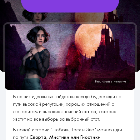
В наших идеальных гайдах вы всегда будете идти по
пути высокой репутации, хороших отношений с
фаворитом и высоких значений статов, которых
хватит на все выборы за выбранный стат.
В новой истории "Любовь, Грех и Зло" можно идти
по пути
Спорта, Мистики или Гностики