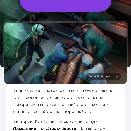
В наших идеальных гайдах вы всегда будете идти по
пути высокой репутации, хороших отношений с
фаворитом и высоких значений статов, которых
хватит на все выборы за выбранный стат.
В истории "Код Синий" можно идти по пути
Убеждений
или
Отзывчивости
, При высоком