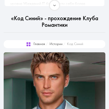
уровне Убеждений ГГ будет вести себя более
уверенно и властно, а также открыто высказываться
в случае, если она/он с чем-то не согласится. При
«Код Синий» - прохождение Клуба
высоком уровне Отзывчивости ГГ будет
Романтики
демонстрировать готовность пересматривать свою
точку зрения и прикладыватьбольше усилий, чтобы
понять позицию других. Это первая история в
Главная
Истории
Код Синий
которой вы можете выбрать пол ГГ.
Начав работу в отделении неотложной помощи,
проявит ли себя доктор Томпсон в хорошем свете,
или сломается под давлением?
“Код Синий” — новая история от Йим,
автора
"Сквозь Бурю и Пламя"
. Уже в Клубе
Романтики!
!Ваш путь никак не сказывается на отношениях с
выбранным фаворитом!
На данный момент история не окончена, возможны