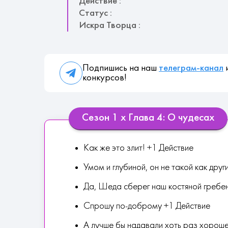
Действие :
Статус :
Искра Творца :
Подпишись на наш
телеграм-канал
и
конкурсов!
Сезон 1 х Глава 4: О чудесах
Как же это злит! +1 Действие
Умом и глубиной, он не такой как друг
Да, Шеда сберег наш костяной гребе
Спрошу по-доброму +1 Действие
А лучше бы надавали хоть раз хороше