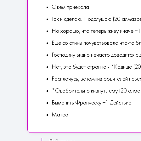
С кем приехала
Так и сделаю. Подслушаю (20 алмазо
Но хорошо, что теперь живу иначе +1
Еще со спины почувствовала что-то б
Господину видно нечасто доводится с
Нет, это будет странно - *Кадише (2
Расплачусь, вспомнив родителей неве
*Одобрительно кивнуть ему (20 алма
Выманить Франческу +1 Действие
Матео