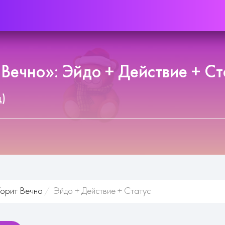
Вечно»: Эйдо + Действие + Ст
д)
Горит Вечно
Эйдо + Действие + Статус