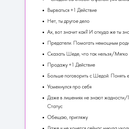
Вырваться +1 Действие
Нет, ты другое дело
Ах, вот значит как? И откуда же ты зн
Предатели. Помогать немощным родит
Сказать Шеде, что так нельзя/Мягко
Продажу +1 Действие
Больше поговорить с Шедой. Понять 
Усмехнулся про себя
Даже в лишениях не знают жадности/
Статус
Обещаю, пригляжу
Даже и не хочется сейчас никуда уход