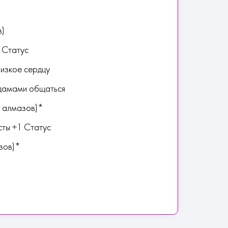
в)
 Статус
лизкое сердцу
 дамами общаться
0 алмазов)*
сты +1 Статус
зов)*