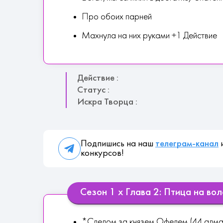
Про обоих парней
Махнула на них руками +1 Действие
Действие :
Статус :
Искра Творца :
Подпишись на наш
телеграм-канал
и
конкурсов!
Сезон 1 х Глава 2: Птица на вол
*Следом за князем Офелем (44 алм