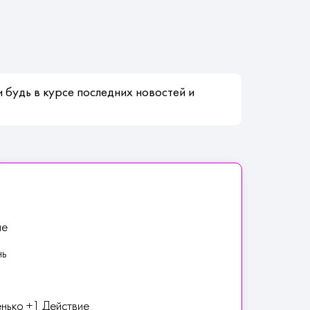
 будь в курсе последних новостей и
ие
нь
нько +1 Действие