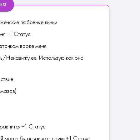
на
женские любовные линии
еня +1 Статус
атанкам вроде меня.
ь/Ненавижу ее. Использую как она
йствие
лмазов)
равнится +1 Статус
 Я могла бы осваивать науки +1 Статус