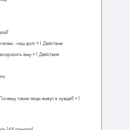
ала?
елям - наш долг +1 Действие
 возразить ему +1 Действие
его
Почему такие люди живут в нужде? +1
ить (44 алмаза)