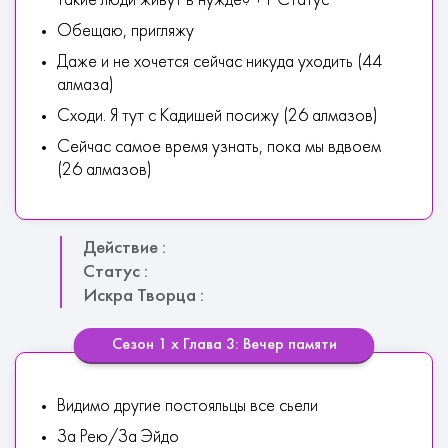
такие люди живут в нужде? +1 Статус
Обещаю, пригляжу
Даже и не хочется сейчас никуда уходить (44
алмаза)
Сходи. Я тут с Кадишей посижу (26 алмазов)
Сейчас самое время узнать, пока мы вдвоем
(26 алмазов)
Действие :
Статус :
Искра Творца :
Сезон 1 х Глава 3: Вечер памяти
Видимо другие постояльцы все сьели
За Рею/За Эйдо