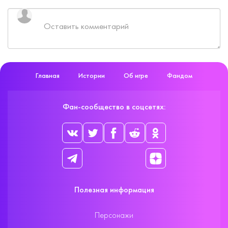
Главная
Истории
Об игре
Фандом
Фан-сообщество в соцсетях:
Полезная информация
Персонажи