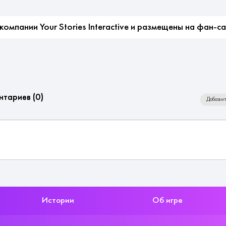
мпании Your Stories Interactive и размещены на фан-с
нтариев (
0
)
Добавит
Истории
Об игре