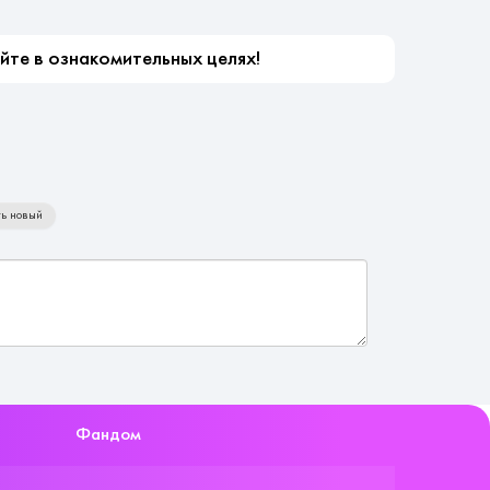
айте в ознакомительных целях!
ь новый
Фандом