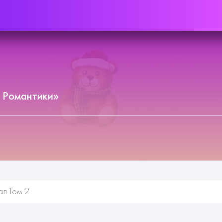
 Романтики»
л Том 2