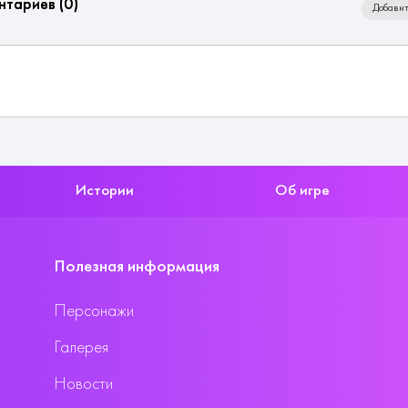
нтариев (
0
)
Добавит
Истории
Об игре
Полезная информация
Персонажи
Галерея
Новости