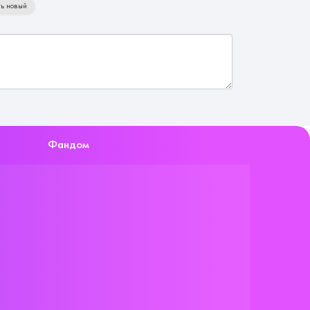
ь новый
Фандом