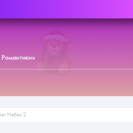
 Романтики»
рет Небес 2