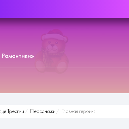
 Романтики»
це Треспии
Персонажи
Главная героиня