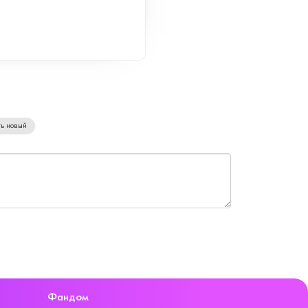
ь новый
Фандом