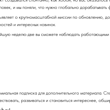
 создавался спонтанно, как хобби, но вас оказалось 
век, и мы поняли, что нужно глобально дорабатывать 
бъявляет о крупномасштабной миссии по обновлению, д
остей и интересных новинок.
жайшую неделю-две вы сможете наблюдать работающим
миальная подписка для дополнительного материала. Сп
ествовать, развиваться и становиться интереснее, обши