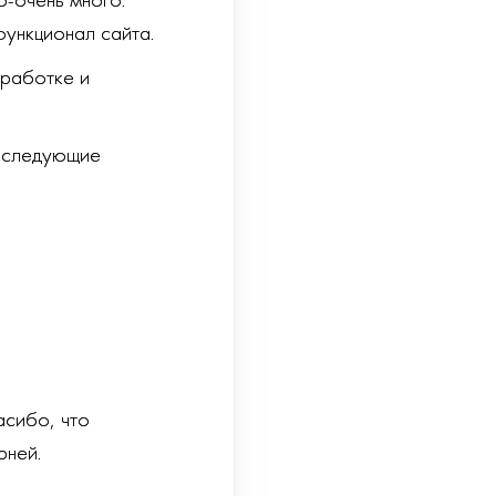
о-очень много.
функционал сайта.
оработке и
и следующие
асибо, что
рней.