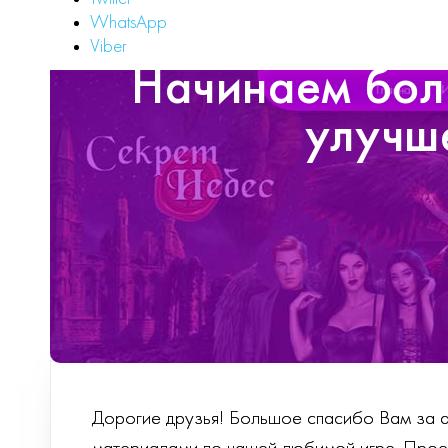
WhatsApp
Viber
Начинаем бол
улучш
Дорогие друзья! Большое спасибо Вам за а