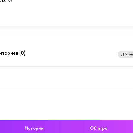
b.ru!
нтариев (
0
)
Добавит
Истории
Об игре