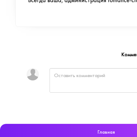
Всегда ваша, администрация romance-clu
Комме
Главная