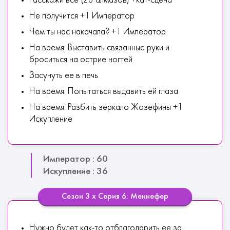
Расскажи все (28 алмазов) +кат-сцена
Не получится +1 Император
Чем ты нас накачала? +1 Император
На время: Выставить связанные руки и
броситься на острие ногтей
Засунуть ее в печь
На время: Попытаться выдавить ей глаза
На время: Разбить зеркало Жозефины +1
Искупление
Император : 60
Искупление : 36
Сезон 3 х Серия 6: Меннефер
Нужно будет как-то отблагодарить ее за