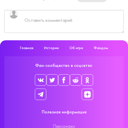
Главная
Истории
Об игре
Фандом
Фан-сообщество в соцсетях:
Полезная информация
Персонажи