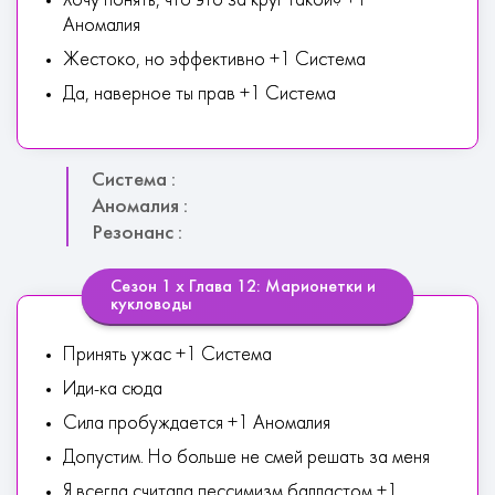
Хочу понять, что это за круг такой? +1
Аномалия
Жестоко, но эффективно +1 Система
Да, наверное ты прав +1 Система
Система :
Аномалия :
Резонанс :
Сезон 1 х Глава 12: Марионетки и
кукловоды
Принять ужас +1 Система
Иди-ка сюда
Сила пробуждается +1 Аномалия
Допустим. Но больше не смей решать за меня
Я всегда считала пессимизм балластом +1