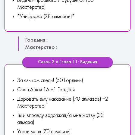
Видения прошлого и будущего? (66
Мастерства)
*Униформа (28 алмазов)*
Гордыня :
Мастерство :
Сезон 3 х Глава 11: Видения
За языком следи! (50 Гордыни)
Очен Аглая 1А +1 Гордыня
Даровать ему наказание (70 алмазов) +2
Мастерство
Ты и вправду задолжал/а мне жатву (33
алмаза)
Удиви меня (70 алмазов)