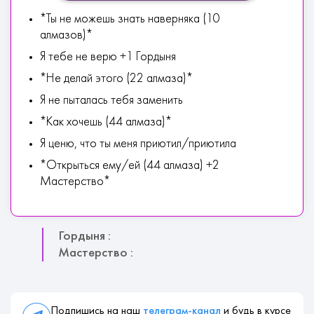
*Ты не можешь знать наверняка (10
алмазов)*
Я тебе не верю +1 Гордыня
*Не делай этого (22 алмаза)*
Я не пыталась тебя заменить
*Как хочешь (44 алмаза)*
Я ценю, что ты меня приютил/приютила
*Открыться ему/ей (44 алмаза) +2
Мастерство*
Гордыня :
Мастерство :
Подпишись на наш
телеграм-канал
и будь в курсе