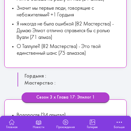
Значит мы первые люди, говорящие с
небожителями? +1 Гордыня
Я никогда не была ошибкой (82 Мастерства) -
Думаю Элиот отлично справился бы с ролью
Вуали (71 алмаз)
О Таллуле? (82 Мастерства) - Это твой
единственный шанс (75 алмазов)
Гордыня :
Мастерство :
Сезон 3 х Глава 17: Эпилог 1
Водоросля (34 алмаза)
Тру-крайм подкаст (12 алмаз)
Главная
Новости
Прохождения
Галерея
Больше