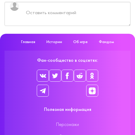
Главная
Истории
Об игре
Фандом
Фан-сообщество в соцсетях:
Полезная информация
Персонажи