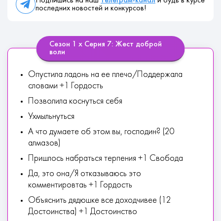
Подпишись на наш
телеграм-канал
и будь в курсе
последних новостей и конкурсов!
Сезон 1 х Серия 7: Жест доброй
воли
Опустила ладонь на ее плечо/Поддержала
словами +1 Гордость
Позволила коснуться себя
Ухмыльнуться
А что думаете об этом вы, господин? (20
алмазов)
Пришлось набраться терпения +1 Свобода
Да, это она/Я отказываюсь это
комментировтаь +1 Гордость
Объяснить дядюшке все доходчивее (12
Достоинства) +1 Достоинство