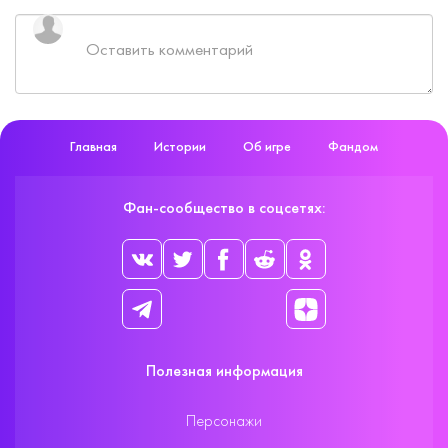
Главная
Истории
Об игре
Фандом
Фан-сообщество в соцсетях:
Полезная информация
Персонажи