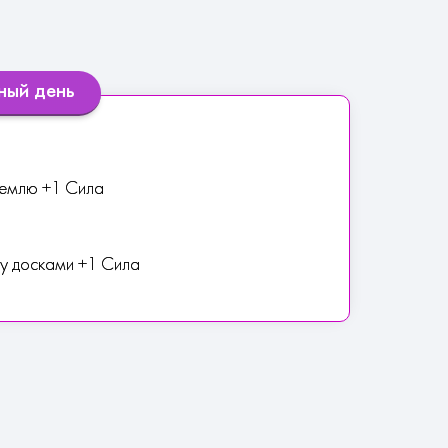
ный день
 землю +1 Сила
ду досками +1 Сила