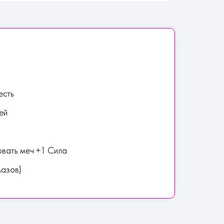
есть
ей
рвать меч +1 Сила
мазов)