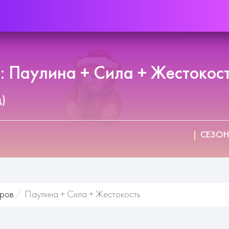
 Паулина + Сила + Жестокост
д)
СЕЗОН
оров
Паулина + Сила + Жестокость