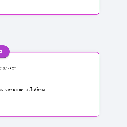
а
е влияет
 Вы впечатлили Лабеля