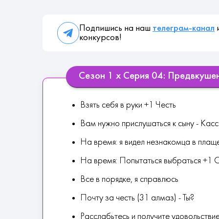
Подпишись на наш
телеграм-канал
и
конкурсов!
Сезон 1 х Серия 04: Предвкуше
Взять себя в руки +1 Честь
Вам нужно прислушаться к сыну - Кас
На время: я видел незнакомца в плаще
На время: Попытаться выбраться +1 
Все в порядке, я справлюсь
Почту за честь (31 алмаз) - Ты?
Расслабьтесь и получите удовольстви