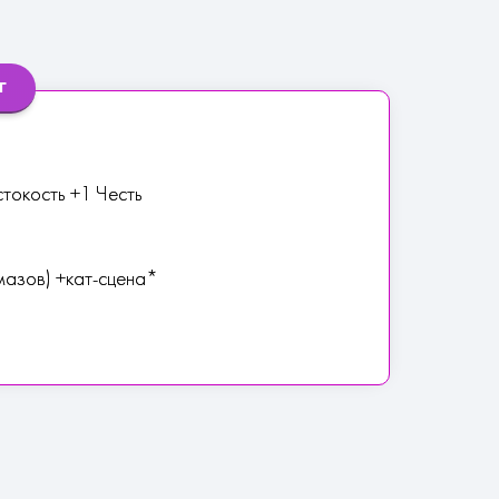
г
стокость +1 Честь
мазов) +кат-сцена*