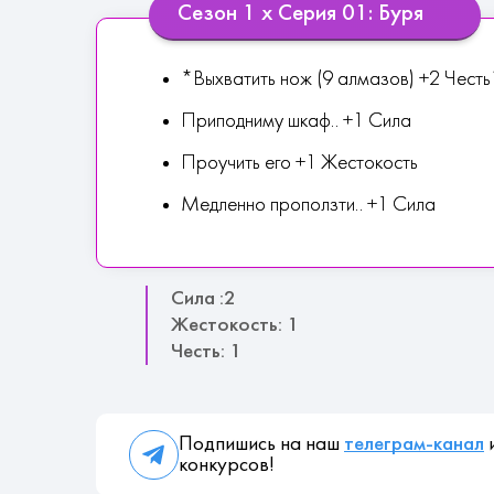
Сезон 1 х Серия 01: Буря
*Выхватить нож (9 алмазов) +2 Чест
Приподниму шкаф.. +1 Сила
Проучить его +1 Жестокость
Медленно проползти.. +1 Сила
Сила :2
Жестокость: 1
Честь: 1
Подпишись на наш
телеграм-канал
и
конкурсов!