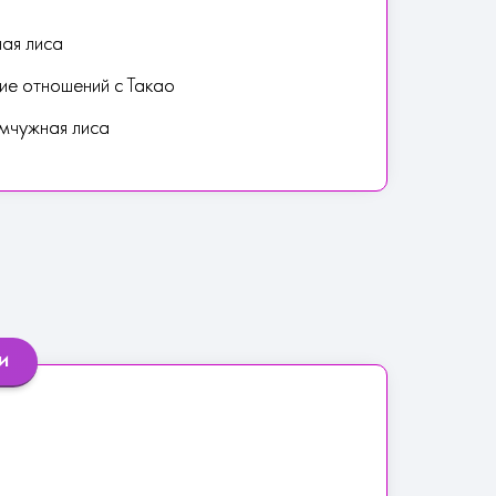
ая лиса
ние отношений с Такао
емчужная лиса
и