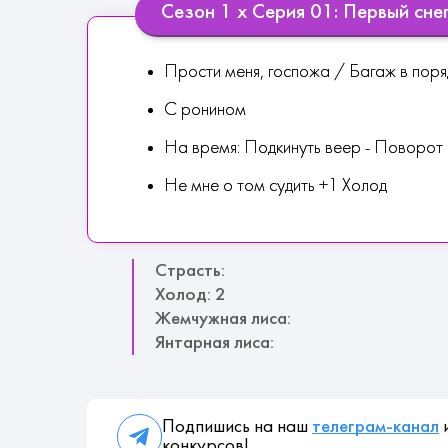
Сезон 1 х Серия 01: Первый сне
Прости меня, госпожа / Багаж в поря
С ронином
На время: Подкинуть веер - Поворот
Не мне о том судить +1 Холод
Страсть:
Холод: 2
Жемчужная лиса:
Янтарная лиса:
Подпишись на наш
телеграм-канал
и
конкурсов!