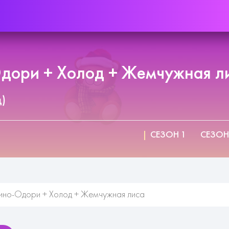
дори + Холод + Жемчужная ли
д)
СЕЗОН 1
СЕЗОН
ино-Одори + Холод + Жемчужная лиса