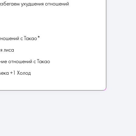
 избегаем ухудшения отношений
тношений с Такао*
я лиса
ение отношений с Такао
века +1 Холод