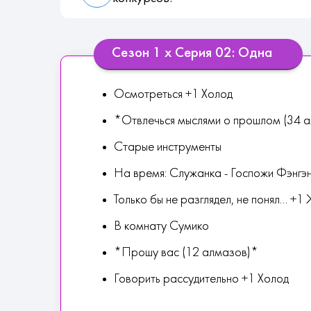
Сезон 1 х Серия 02: Одна
Осмотреться +1 Холод
*Отвлечься мыслями о прошлом (34 
Старые инструменты
На время: Служанка - Госпожи Фэнгэ
Только бы не разглядел, не понял... +
В комнату Сумико
*Прошу вас (12 алмазов)*
Говорить рассудительно +1 Холод