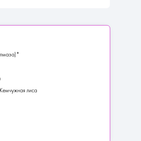
алмаза)*
н
1 Жемчужная лиса