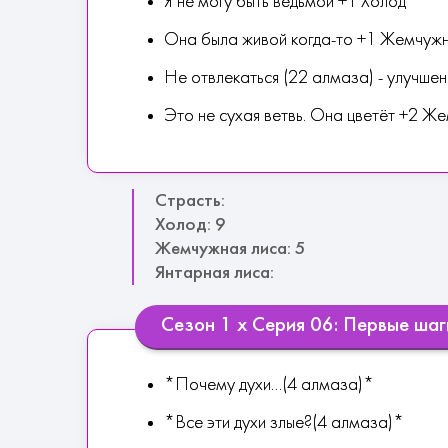
Я не могу быть ведьмой +1 Холод
Она была живой когда-то +1 Жемчужн
Не отвлекаться (22 алмаза) - улучше
Это не сухая ветвь. Она цветёт +2 Ж
Страсть:
Холод: 9
Жемчужная лиса: 5
Янтарная лиса:
Сезон 1 х Серия 06: Первые шаг
*Почему духи...(4 алмаза)*
*Все эти духи злые?(4 алмаза)*