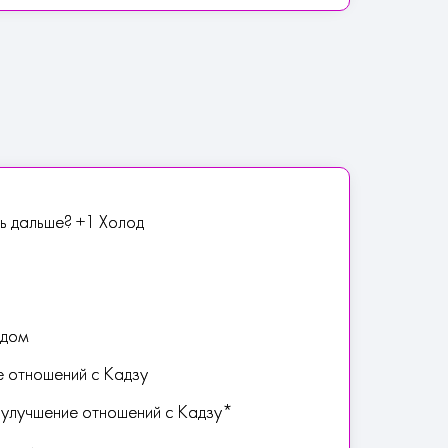
ть дальше? +1 Холод
едом
е отношений с Кадзу
 улучшение отношений с Кадзу*