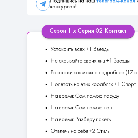
Подпишись на наш
телеграм-канал
и
конкурсов!
Сезон 1 х Серия 02 Контакт
Успокоить всех +1 Звезды
Не скрывайте своих лиц +1 Звезды
Расскажи как можно подробнее (17 а
Полетать на этих кораблях +1 Спорт
На время: Сам помою посуду
На время: Сам помою пол
На время: Разберу пакеты
Отвлечь на себя +2 Стиль