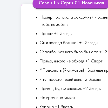
Сезон 1 х Серия 01 Новенькая
Номер протокола рандомный и разный 
чтобы не забыть
Прости +1 Звезды
Он и правда большой +1 Звезды
Спасибо. Без него было бы не то +1 
Прямо, никого не обходя +1 Спорт
*Подколоть (9 алмазов) - Вам еще пр
Я тут просто первй день +2 Звезды
Привет, будем знакомы +2 Звезды
На время: не влияет
Хорошо +1 Звезды