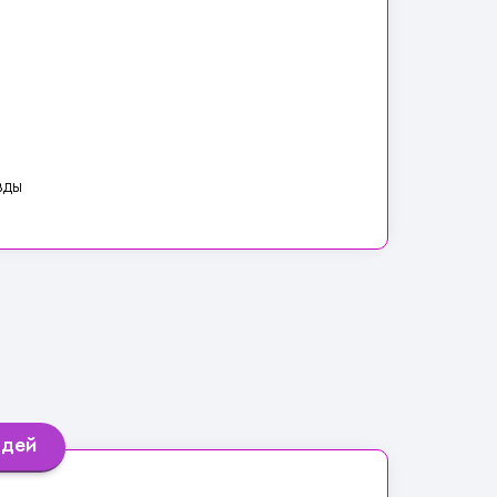
зды
юдей