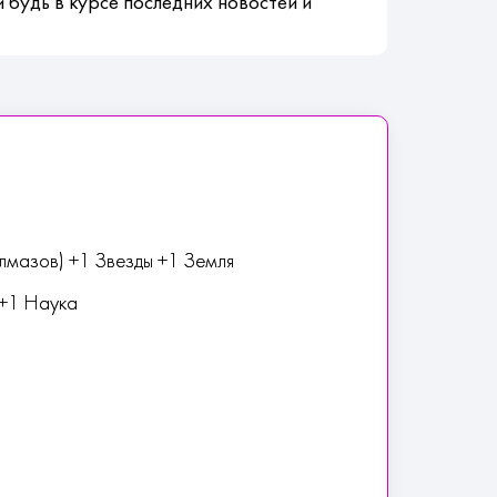
 будь в курсе последних новостей и
лмазов) +1 Звезды +1 Земля
 +1 Наука