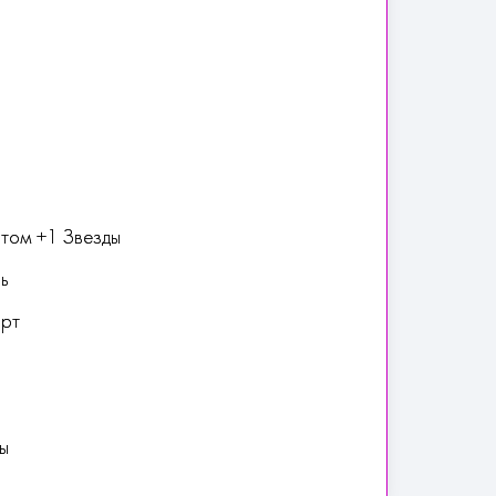
этом +1 Звезды
ь
орт
ы