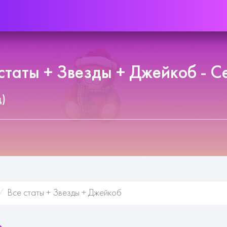
 статы + Звезды + Джейкоб - С
д)
Все статы + Звезды + Джейкоб