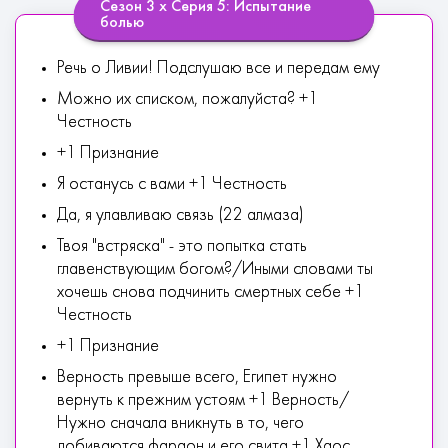
Сезон 3 х Серия 5: Испытание
болью
Речь о Ливии! Подслушаю все и передам ему
Можно их списком, пожалуйста? +1
Честность
+1 Признание
Я останусь с вами +1 Честность
Да, я улавливаю связь (22 алмаза)
Твоя "встряска" - это попытка стать
главенствующим богом?/Иными словами ты
хочешь снова подчинить смертных себе +1
Честность
+1 Признание
Верность превыше всего, Египет нужно
вернуть к прежним устоям +1 Верность/
Нужно сначала вникнуть в то, чего
добиваются фараон и его свита +1 Хаос