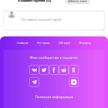
Комментариев (
0
)
Добавить новый
Главная
Истории
Об игре
Фандом
Фан-сообщество в соцсетях:
Полезная информация