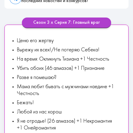
последних новостей и конкурсов!
Сезон 3 х Серия 7: Главный враг
Ценю его жертву
Вырежу их всех!/Не потеряю Себека!
На время: Окликнуть Тизиана +1 Честность
Убить обоих (46 алмазов) +1 Признание
Разве я помешаю?
Мама любит бывать с мужчинами наедине +1
Честность
Бежать!
Любой из нас хорош
Я не отродье! (26 алмазов) +1 Некромантия
+1 Онейромантия