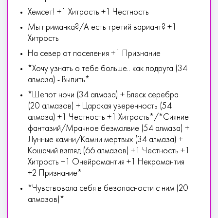
Хемсет! +1 Хитрость +1 Честность
Мы приманка?/А есть третий вариант? +1
Хитрость
На север от поселения +1 Признание
*Хочу узнать о тебе больше.. как подруга (34
алмаза) - Выпить*
*Шепот ночи (34 алмаза) + Блеск серебра
(20 алмазов) + Царская уверенность (54
алмаза) +1 Честность +1 Хитрость*/*Сияние
фантазий/Мрачное безмолвие (54 алмаза) +
Лунные камни/Камни мертвых (34 алмаза) +
Кошачий взгляд (66 алмазов) +1 Честность +1
Хитрость +1 Онейромантия +1 Некромантия
+2 Признание*
*Чувствовала себя в безопасности с ним (20
алмазов)*