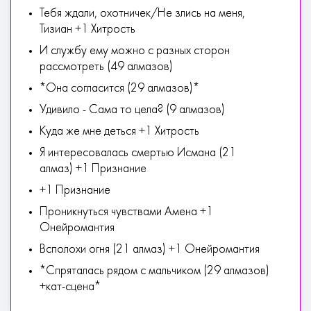
Тебя ждали, охотничек/Не злись на меня,
Тизиан +1 Хитрость
И службу ему можно с разных сторон
рассмотреть (49 алмазов)
*Она согласится (29 алмазов)*
Удивило - Сама то цела? (9 алмазов)
Куда же мне деться +1 Хитрость
Я интересовалась смертью Исмана (21
алмаз) +1 Признание
+1 Признание
Проникнуться чувствами Амена +1
Онейромантия
Всполохи огня (21 алмаз) +1 Онейромантия
*Спряталась рядом с мальчиком (29 алмазов)
+кат-сцена*