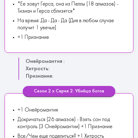
*Ее зовут Герса, она из Пеллы (18 алмазов) -
Тизиан и Герса сблизятся*
На время: Да - Да - Да (Дия в любом случае
получит 1 увечье)
+1 Признание
Онейромантия :
Хитрость:
Признание:
Сезон 2 х Серия 2: Убийца богов
+1 Онейромантия
Докричаться (26 алмазов) - Взять сон под
контроль (3 Онейромантии) +1 Признание
Все/Чем еще поделиться? +1 Хитрость