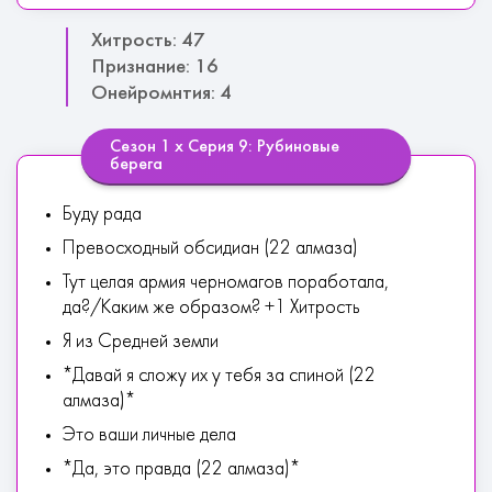
Хитрость: 47
Признание: 16
Онейромнтия: 4
Сезон 1 х Серия 9: Рубиновые
берега
Буду рада
Превосходный обсидиан (22 алмаза)
Тут целая армия черномагов поработала,
да?/Каким же образом? +1 Хитрость
Я из Средней земли
*Давай я сложу их у тебя за спиной (22
алмаза)*
Это ваши личные дела
*Да, это правда (22 алмаза)*