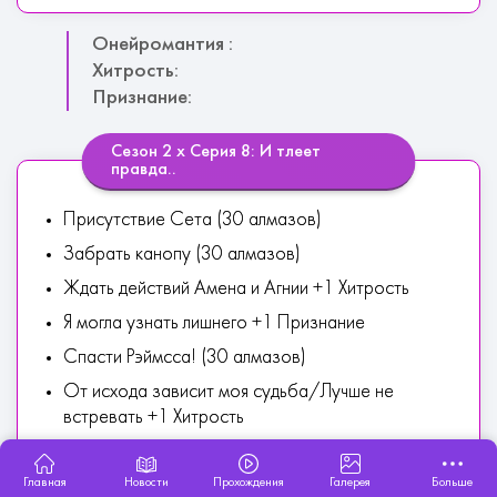
Онейромантия :
Хитрость:
Признание:
Сезон 2 х Серия 8: И тлеет
правда..
Присутствие Сета (30 алмазов)
Забрать канопу (30 алмазов)
Ждать действий Амена и Агнии +1 Хитрость
Я могла узнать лишнего +1 Признание
Спасти Рэймсса! (30 алмазов)
От исхода зависит моя судьба/Лучше не
встревать +1 Хитрость
Попробуй, ты сможешь
Главная
Новости
Прохождения
Галерея
Больше
Говоря о причинах.. +1 Хитрость