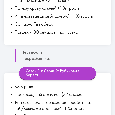
Платный макияж +2 Признание*
Почему сразу ко мне? +1 Хитрость
И ты называешь себя другом? +1 Хитрость
Согласна. Ты победил
Придежи (30 алмазов) +кат-сцена
Честность:
Некромантия:
Сезон 1 х Серия 9: Рубиновые
берега
Буду рада
Превосходный обсидиан (22 алмаза)
Тут целая армия черномагов поработала,
да?/Каким же образом? +1 Хитрость