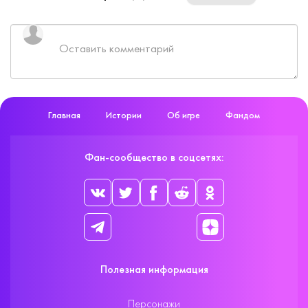
Главная
Истории
Об игре
Фандом
Фан-сообщество в соцсетях:
Полезная информация
Персонажи