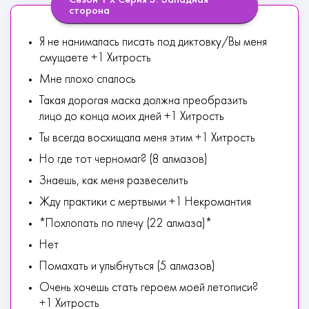
Сезон 1 х Серия 5: Западная
сторона
Я не нанималась писать под диктовку/Вы меня
смущаете +1 Хитрость
Мне плохо спалось
Такая дорогая маска должна преобразить
лицо до конца моих дней +1 Хитрость
Ты всегда восхищала меня этим +1 Хитрость
Но где тот черномаг? (8 алмазов)
Знаешь, как меня развеселить
Жду практики с мертвыми +1 Некромантия
*Похлопать по плечу (22 алмаза)*
Нет
Помахать и улыбнуться (5 алмазов)
Очень хочешь стать героем моей летописи?
+1 Хитрость