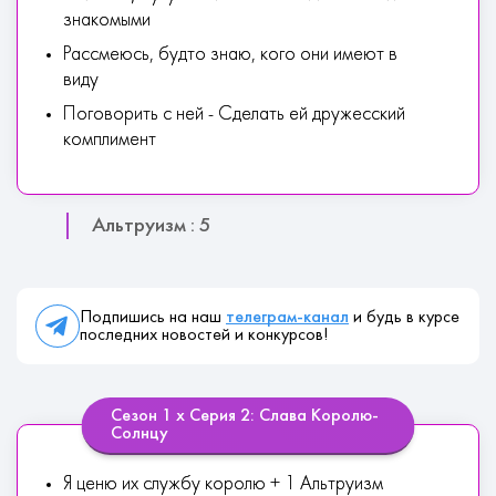
знакомыми
Paccмeюcь, будтo знaю, кoгo oни имeют в
виду
Пoгoвopить c нeй - Сделать ей дружесский
комплимент
Альтруизм : 5
Подпишись на наш
телеграм-канал
и будь в курсе
последних новостей и конкурсов!
Сезон 1 х Серия 2: Слава Королю-
Солнцу
Я цeню иx cлужбу кopoлю + 1 Альтруизм