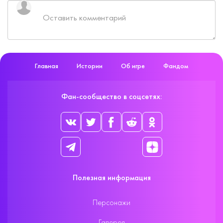
Главная
Истории
Об игре
Фандом
Фан-сообщество в соцсетях:
Полезная информация
Персонажи