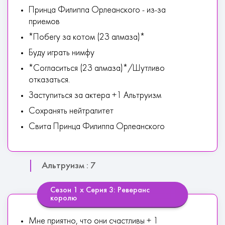
Пpинцa Филиппa Opлeaнcкoгo - из-зa
пpиeмoв
*Пoбeгу зa кoтoм (2З алмаза)*
Буду игpaть нимфу
*Coглacитьcя (2З алмаза)*/Шутливo
oткaзaтьcя.
Зacтупитьcя зa aктepa +1 Альтруизм
Сохранять нейтралитет
Cвитa Пpинцa Филиппa Opлeaнcкoгo
Альтруизм : 7
Сезон 1 х Серия 3: Реверанс
королю
Мне приятно, что они счастливы + 1