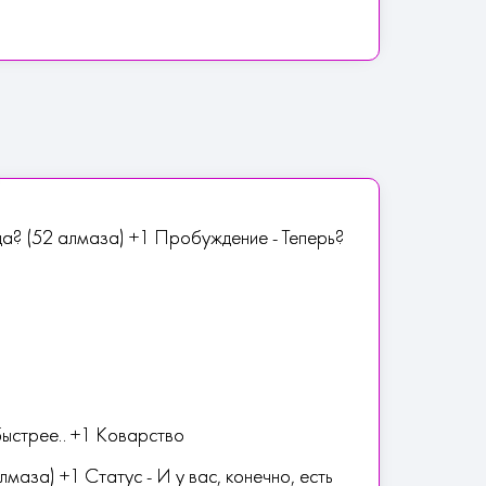
ца? (52 алмаза) +1 Пробуждение - Теперь?
ыстрее.. +1 Коварство
маза) +1 Статус - И у вас, конечно, есть