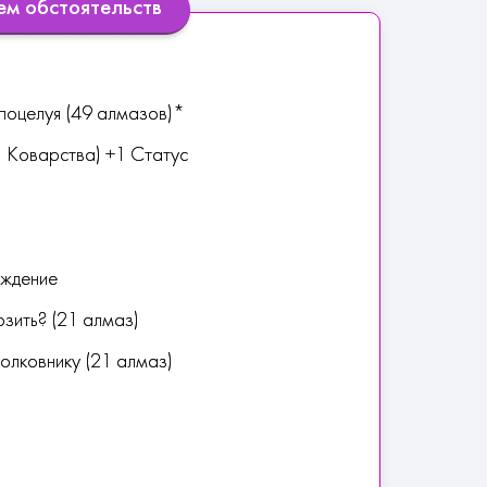
ем обстоятельств
 поцелуя (49 алмазов)*
3 Коварства) +1 Статус
уждение
озить? (21 алмаз)
полковнику (21 алмаз)