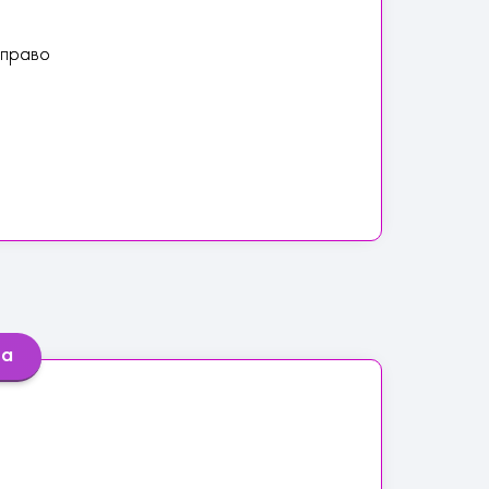
аправо
ра