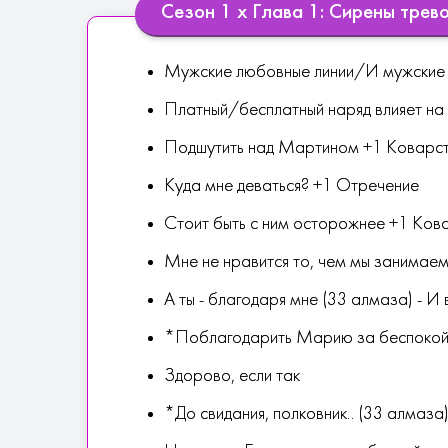
Сезон 1 х Глава 1: Сирены трев
Мужские любовные линии/И мужские 
Платный/бесплатный наряд влияет на 
Подшутить над Мартином +1 Коварс
Куда мне деваться? +1 Отречение
Стоит быть с ним осторожнее +1 Ков
Мне не нравится то, чем мы занимаем
А ты - благодаря мне (33 алмаза) - И 
*Поблагодарить Марию за беспокой
Здорово, если так
*До свидания, полковник.. (33 алмаза