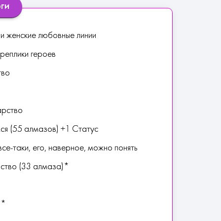
оги
и женские любовные линии
реплики героев
тво
арство
ся (55 алмазов) +1 Статус
все-таки, его, наверное, можно понять
ство (33 алмаза)*
)*