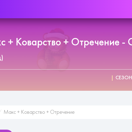
 + Коварство + Отречение - 
д)
СЕЗОН
Макс + Коварство + Отречение