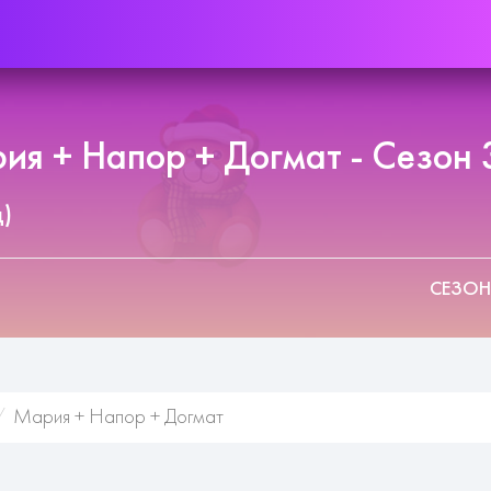
я + Напор + Догмат - Сезон 
д)
СЕЗОН
Мария + Напор + Догмат