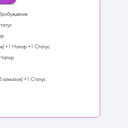
 Пробуждение
татус
ор
ов) +1 Напор +1 Статус
1 Напор
6 алмазов) +1 Статус