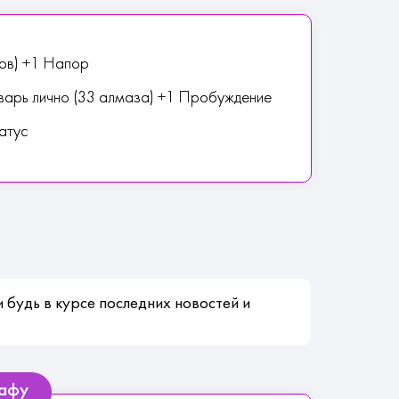
ов) +1 Напор
варь лично (33 алмаза) +1 Пробуждение
атус
 будь в курсе последних новостей и
кафу