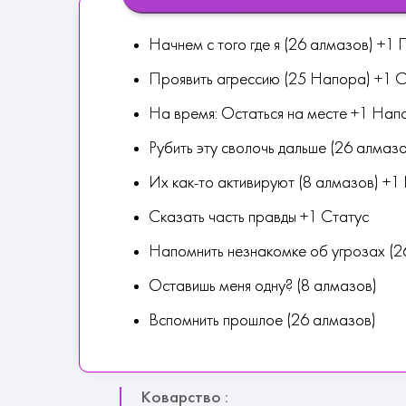
Начнем с того где я (26 алмазов) +1
Проявить агрессию (25 Напора) +1 С
На время: Остаться на месте +1 Нап
Рубить эту сволочь дальше (26 алмаз
Их как-то активируют (8 алмазов) +
Сказать часть правды +1 Статус
Напомнить незнакомке об угрозах (2
Оставишь меня одну? (8 алмазов)
Вспомнить прошлое (26 алмазов)
Коварство :