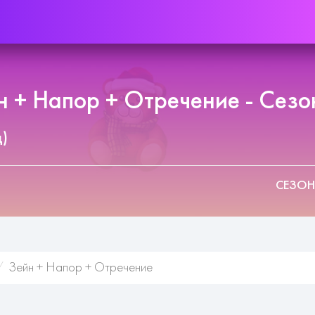
 + Напор + Отречение - Сезо
д)
СЕЗОН
Зейн + Напор + Отречение