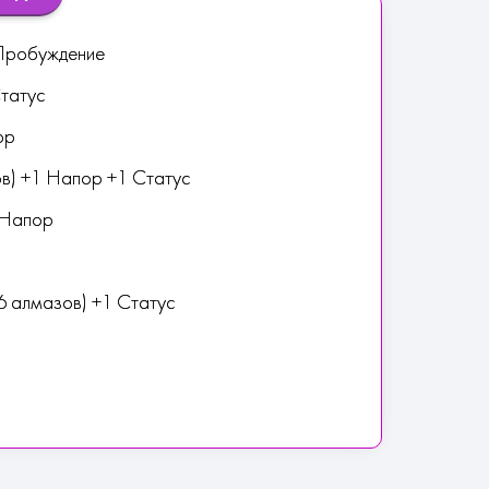
 Пробуждение
татус
ор
ов) +1 Напор +1 Статус
1 Напор
6 алмазов) +1 Статус