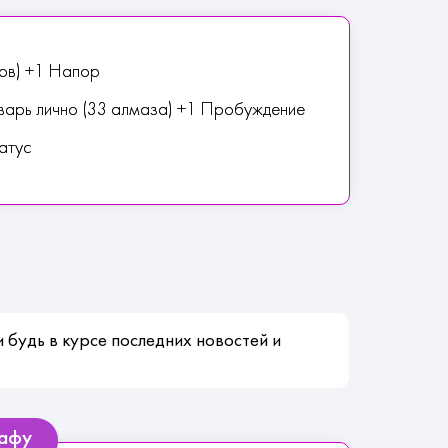
ов) +1 Напор
варь лично (33 алмаза) +1 Пробуждение
атус
 будь в курсе последних новостей и
кафу