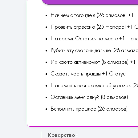
Начнем с того где я (26 алмазов) +1
Проявить агрессию (25 Напора) +1 С
На время: Остаться на месте +1 Нап
Рубить эту сволочь дальше (26 алмаз
Их как-то активируют (8 алмазов) +
Сказать часть правды +1 Статус
Напомнить незнакомке об угрозах (2
Оставишь меня одну? (8 алмазов)
Вспомнить прошлое (26 алмазов)
Коварство :