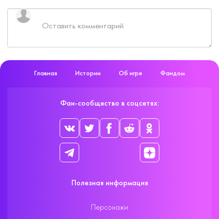
Главная
Истории
Об игре
Фандом
Фан-сообщество в соцсетях:
Полезная информация
Персонажи