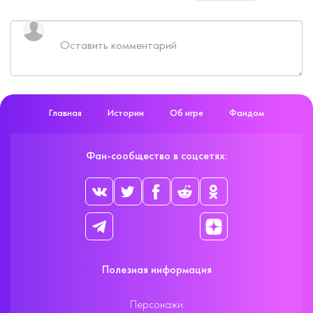
Главная
Истории
Об игре
Фандом
Фан-сообщество в соцсетях:
Полезная информация
Персонажи