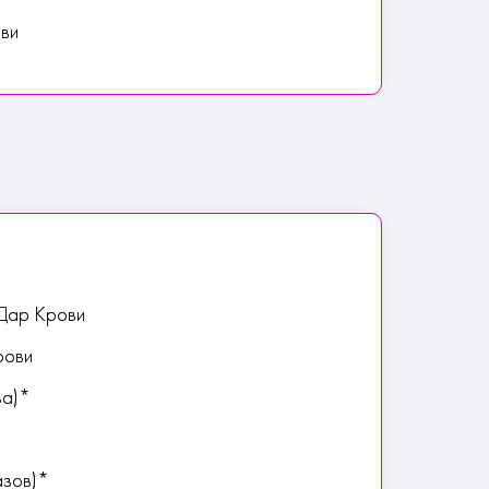
ови
 Дар Крови
рови
за)*
азов)*