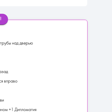
!
 трубы над дверью
азад
ся вправо
ови
нном +1 Дипломатия