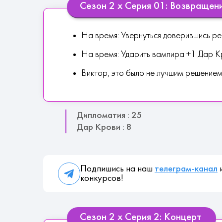
Сезон 2 х Серия 01: Возвращен
На время: Увернуться доверившись р
На время: Ударить вампира +1 Дар К
Виктор, это было не лучшим решение
Дипломатия : 25
Дар Крови : 8
Подпишись на наш
телеграм-канал
и
конкурсов!
Сезон 2 х Серия 2: Концерт