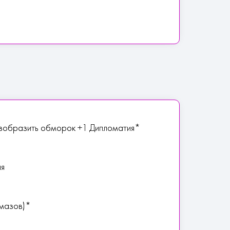
Изобразить обморок +1 Дипломатия*
ия
лмазов)*