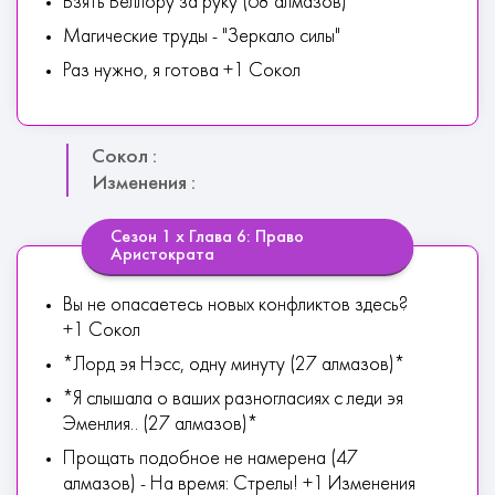
Взять Веллору за руку (68 алмазов)
Магические труды - "Зеркало силы"
Раз нужно, я готова +1 Сокол
Сокол :
Изменения :
Сезон 1 х Глава 6: Право
Аристократа
Вы не опасаетесь новых конфликтов здесь?
+1 Сокол
*Лорд эя Нэсс, одну минуту (27 алмазов)*
*Я слышала о ваших разногласиях с леди эя
Эменлия.. (27 алмазов)*
Прощать подобное не намерена (47
алмазов) - На время: Стрелы! +1 Изменения