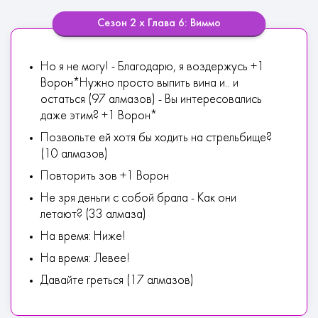
Сезон 2 х Глава 6: Виммо
Но я не могу! - Благодарю, я воздержусь +1
Ворон*Нужно просто выпить вина и.. и
остаться (97 алмазов) - Вы интересовались
даже этим? +1 Ворон*
Позвольте ей хотя бы ходить на стрельбище?
(10 алмазов)
Повторить зов +1 Ворон
Не зря деньги с собой брала - Как они
летают? (33 алмаза)
На время: Ниже!
На время: Левее!
Давайте греться (17 алмазов)