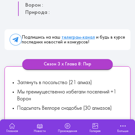
Ворон :
Природа :
Подпишись на наш
телеграм-канал
и будь в курсе
последних новостей и конкурсов!
Сезон 3 х Глава 8: Пир
Заглянуть в посольство (21 алмаз)
Мы преимущественно избегали поселений +1
Ворон
Подсыпать Веллоре снадобье (30 алмазов)
Ворон :
Главная
Новости
Прохождения
Галерея
Больше