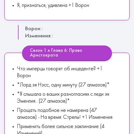
Я, признаться, удивлена +1 Ворон
Ворон :
Изменения :
Сезон 1 х Глава 6: Право
Аристократа
Что имперцы говорят об инцеденте? +1
Ворон
*Лорд эя Нэсс, одну минуту (27 алмазов)*
*Я слышала о ваших разногласиях с леди эя
Эменлия.. (27 алмазов)*
Прощать подобное не намерена (47
алмазов) - На время: Стрелы! +1 Изменения
Применить более сильное заклинание (4
Изменений)