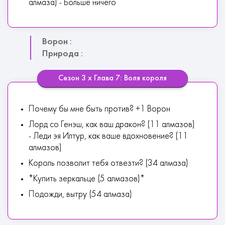
алмаза) - Больше ничего
Ворон :
Природа :
Сезон 3 х Глава 7: Воля короля
Почему бы мне быть против? +1 Ворон
Лорд со Генэш, как ваш дракон? (11 алмазов)
- Леди эя Илтур, как ваше вдохновение? (11
алмазов)
Король позволит тебя отвезти? (34 алмаза)
*Купить зеркальце (5 алмазов)*
Подожди, вытру (54 алмаза)