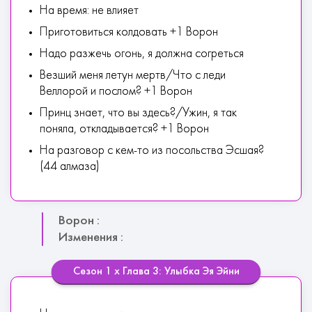
На время: не влияет
Приготовиться колдовать +1 Ворон
Надо разжечь огонь, я должна согреться
Везший меня летун мертв/Что с леди
Веллорой и послом? +1 Ворон
Принц знает, что вы здесь?/Ужин, я так
поняла, откладывается? +1 Ворон
На разговор с кем-то из посольства Эсшая?
(44 алмаза)
Ворон :
Изменения :
Сезон 1 х Глава 3: Улыбка Эя Эйни