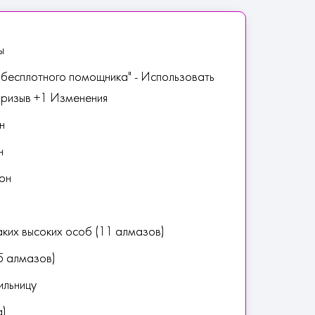
ы
 "бесплотного помощника" - Использовать
Призыв +1 Изменения
н
н
он
ких высоких особ (11 алмазов)
5 алмазов)
ильницу
а)