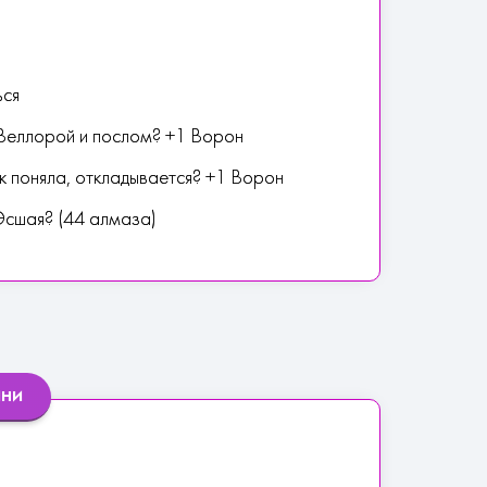
ься
 Веллорой и послом? +1 Ворон
ак поняла, откладывается? +1 Ворон
Эсшая? (44 алмаза)
йни