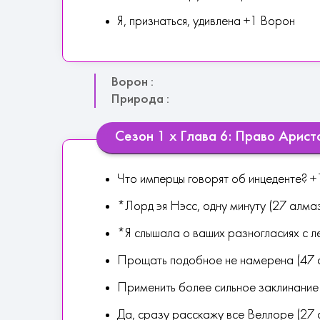
Я, признаться, удивлена +1 Ворон
Ворон :
Природа :
Сезон 1 х Глава 6: Право Арист
Что имперцы говорят об инцеденте? 
*Лорд эя Нэсс, одну минуту (27 алма
*Я слышала о ваших разногласиях с ле
Прощать подобное не намерена (47 а
Применить более сильное заклинание
Да, сразу расскажу все Веллоре (27 