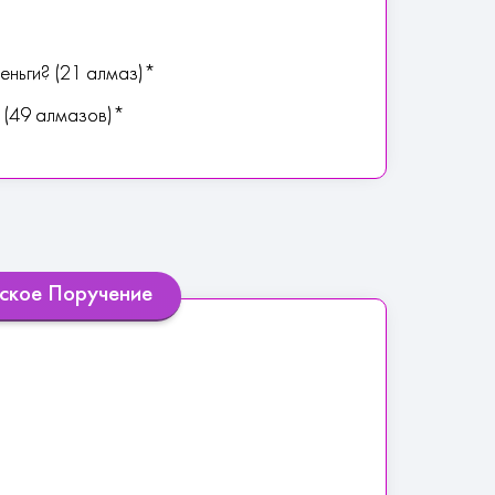
еньги? (21 алмаз)*
я (49 алмазов)*
еское Поручение