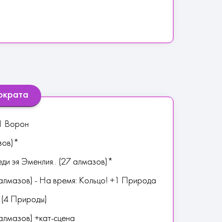
ократа
+1 Ворон
зов)*
ди эя Эменлия.. (27 алмазов)*
лмазов) - На время: Кольцо! +1 Природа
 (4 Природы)
алмазов) +кат-сцена