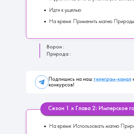
Идти к ущелью
На время: Применить магию Природ
Ворон :
Природа :
Подпишись на наш
телеграм-канал
и
конкурсов!
Сезон 1 х Глава 2: Имперское г
На время: Использовать магию Природ