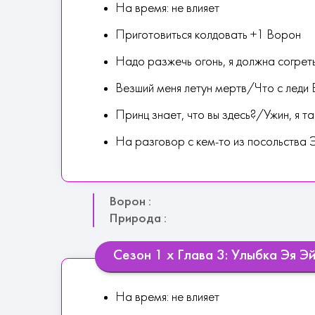
На время: не влияет
Приготовиться колдовать +1 Ворон
Надо разжечь огонь, я должна согрет
Везший меня летун мертв/Что с леди
Принц знает, что вы здесь?/Ужин, я т
На разговор с кем-то из посольства 
Ворон :
Природа :
Сезон 1 х Глава 3: Улыбка Эя Э
На время: не влияет