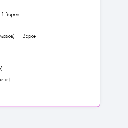
 +1 Ворон
лмазов) +1 Ворон
н
в)
азов)