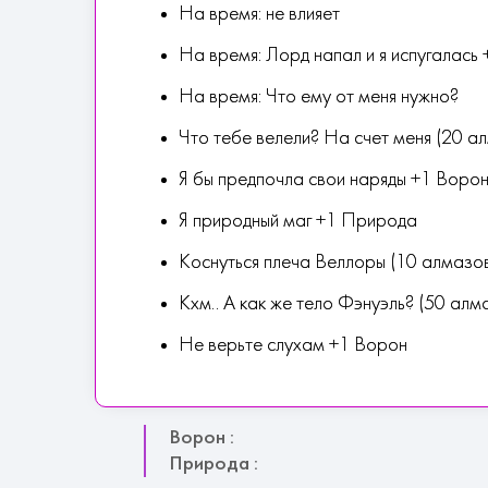
На время: не влияет
На время: Лорд напал и я испугалась
На время: Что ему от меня нужно?
Что тебе велели? На счет меня (20 а
Я бы предпочла свои наряды +1 Воро
Я природный маг +1 Природа
Коснуться плеча Веллоры (10 алмазо
Кхм.. А как же тело Фэнуэль? (50 алм
Не верьте слухам +1 Ворон
Ворон :
Природа :