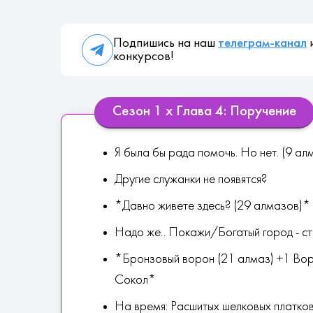
Подпишись на наш
телеграм-канал
и
конкурсов!
Сезон 1 х Глава 4: Поручение
Я была бы рада помочь. Но нет. (9 а
Другие служанки не появятся?
*Давно живете здесь? (29 алмазов)*
Надо же.. Покажи/Богатый город - с
*Бронзовый ворон (21 алмаз) +1 Вор
Сокол*
На время: Расшитых шелковых платко