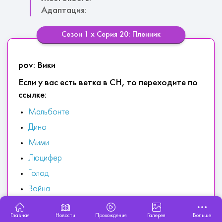
Адаптация:
Сезон 1 х Серия 20: Пленник
pov: Вики
Если у вас есть ветка в СН, то переходите по
ссылке:
Мальбонте
Дино
Мими
Люцифер
Голод
Война
Астарот
Главная
Новости
Прохождения
Галерея
Больше
Не рассказывай +1 Жестокость