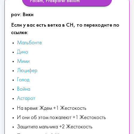
Pacem, Praeparet Bellum
pov: Вики
Если у вас есть ветка в СН, то переходите по
ссылке:
Мальбонте
Дино
Мими
Люцифер
Голод
Война
Астарот
На время: Ждем +1 Жестокость
И они об этом пожалеют +1 Жестокость
Защитила мальчика +2 Жестокость