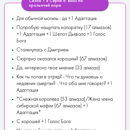
Сезон 1 х Серия 6: Вниз по
крольичей норе
Для обычной могилы - да +1 Адаптация
Попробую нащупать колоратку (17 алмазов)
+1 Адаптация +1 Шепот Дьявола +1 Голос
Бога
Столкнулась с Дмитрием
Сюрприз оказался хорошим? (67 алмазов)
Да, интересно твое мнение (33 алмаза)
Как ты попал в отряд? - Что ты думаешь о
недавних смертях? - Что обо мне говорят? +1
Адаптация
*Снежная королева (53 алмаза)/Жена члена
сибирской мафии (67 алмазов) +1
Адаптация*
С хорошей +1 Голос Бога