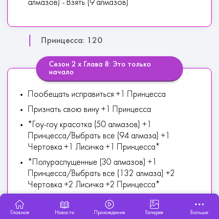
алмазов) - Взять (9 алмазов)
Принцесса: 120
Сезон 2 х Глава 8: Это только
начало
Пообещать исправиться +1 Принцесса
Признать свою вину +1 Принцесса
*Гоу-гоу красотка (50 алмазов) +1
Принцесса/Выбрать все (94 алмаза) +1
Чертовка +1 Лисичка +1 Принцесса*
*Полураспущенные (30 алмазов) +1
Принцесса/Выбрать все (132 алмаза) +2
Чертовка +2 Лисичка +2 Принцесса*
Просто потрясно +1 Принцесса
Главная
Новости
Прохождения
Галерея
Больше
Диковата для меня +1 Принцесса