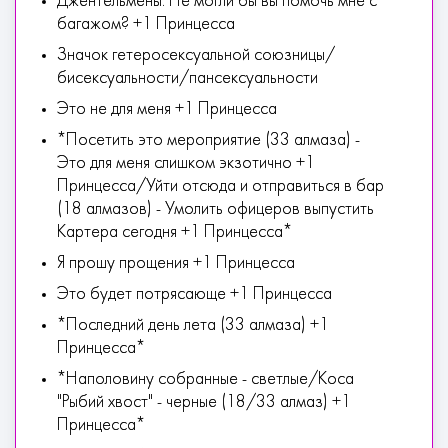
Джентельмены. Не могли бы вы помочь мне с
багажом? +1 Принцесса
Значок гетеросексуальной союзницы/
бисексуальности/пансексуальности
Это не для меня +1 Принцесса
*Посетить это мероприятие (33 алмаза) -
Это для меня слишком экзотично +1
Принцесса/Уйти отсюда и отправиться в бар
(18 алмазов) - Умолить офицеров выпустить
Картера сегодня +1 Принцесса*
Я прошу прощения +1 Принцесса
Это будет потрясающе +1 Принцесса
*Последний день лета (33 алмаза) +1
Принцесса*
*Наполовину собранные - светлые/Коса
"Рыбий хвост" - черные (18/33 алмаз) +1
Принцесса*