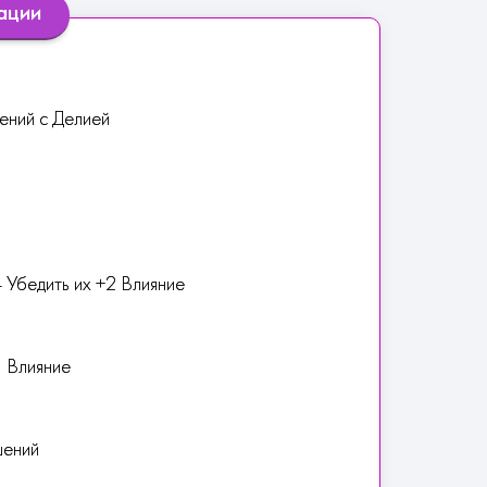
ации
ений с Делией
 Убедить их +2 Влияние
1 Влияние
шений