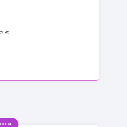
дание
нжалы