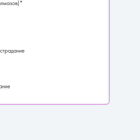
алмазов)*
острадание
дание