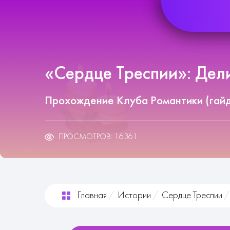
«Сердце Треспии»: Дели
Прохождение Клуба Романтики (гай
ПРОСМОТРОВ: 16361
Главная
Истории
Сердце Треспии