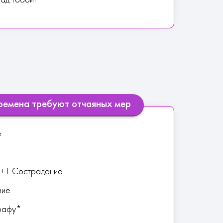
ад тобой!
времена требуют отчаяных мер
е
е +1 Сострадание
ние
Графу*