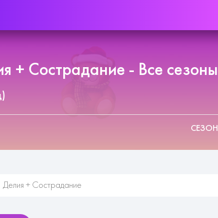
я + Сострадание - Все сезоны
д)
СЕЗОН
Делия + Сострадание