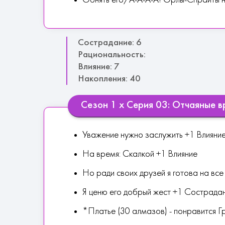
Обнять его/А-А-А-А! Орлы-Спрайты н
Сострадание: 6
Рациональность:
Влияние: 7
Накопления: 40
Сезон 1 х Серия 03: Отчаяные 
Уважение нужно заслужить +1 Влияни
На время: Скалкой +1 Влияние
Но ради своих друзей я готова на вс
Я ценю его добрый жест +1 Сострада
*Платье (30 алмазов) - понравится 