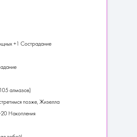
ощных +1 Сострадание
радание
(105 алмазов)
Встретимся позже, Жизелла
 +20 Накопления