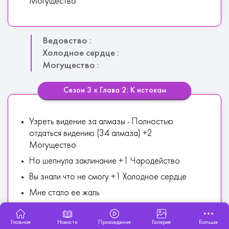
Могущество
Ведовство :
Холодное сердце :
Могущество :
Сезон 3 х Глава 2: К истокам
Узреть видение за алмазы - Полностью
отдаться видению (34 алмаза) +2
Могущество
Но шепнула заклинание +1 Чародейство
Вы знали что не смогу +1 Холодное сердце
Мне стало ее жаль
Да! - Приглядеться к М (34 алмаза)
Главная
Новости
Прохождения
Галерея
Больше
Немедля помочь Реджине +1 Могущество