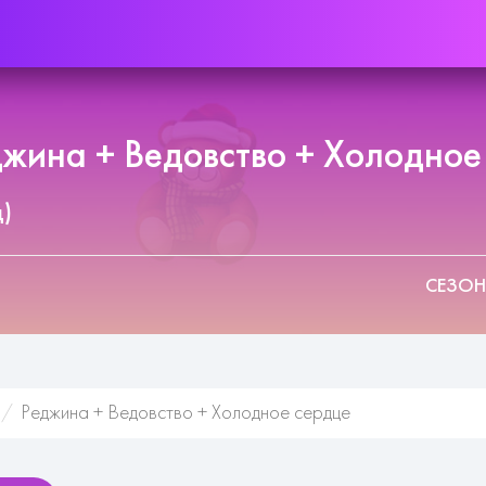
ина + Ведовство + Холодное 
д)
СЕЗОН
Реджина + Ведовство + Холодное сердце