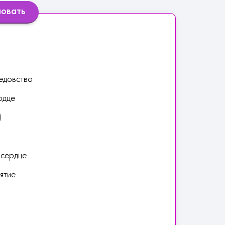
ловать
едовство
рдце
)
 сердце
ятие