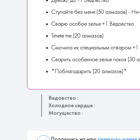
Думаю, да +1 Ведовство
Ступайте без меня (50 алмазов) - Ни
Сварю особое зелье +1 Ведовство
Timete me (20 алмазов)
Смочила их специальным отваром +1
Сварить особенное зелье покоя (30 
*Поблагодарить (20 алмазов)*
Ведовство :
Холодное сердце :
Могущество :
Подпишись на наш
телеграм-канал
и