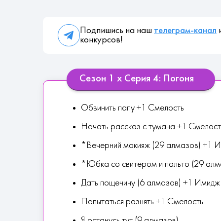
Подпишись на наш
телеграм-канал
и
конкурсов!
Сезон 1 х Серия 4: Погоня
Обвинить папу +1 Смелость
Начать рассказ с тумана +1 Смелост
*Вечерний макияж (29 алмазов) +1 
*Юбка со свитером и пальто (29 ал
Дать пощечину (6 алмазов) +1 Имидж
Попытаться разнять +1 Смелость
Я останусь тут (9 алмазов)