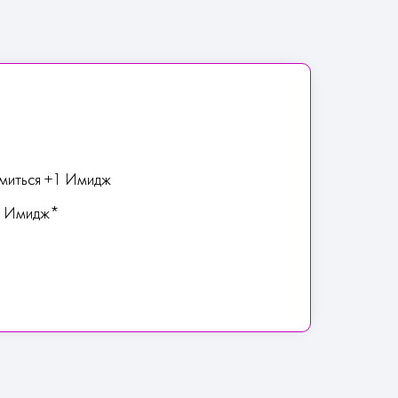
омиться +1 Имидж
+1 Имидж*