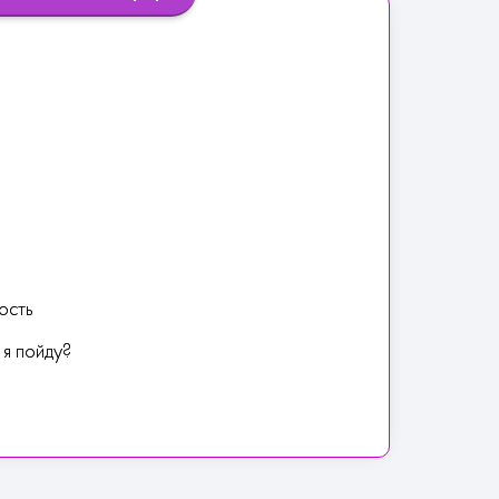
ость
я пойду?