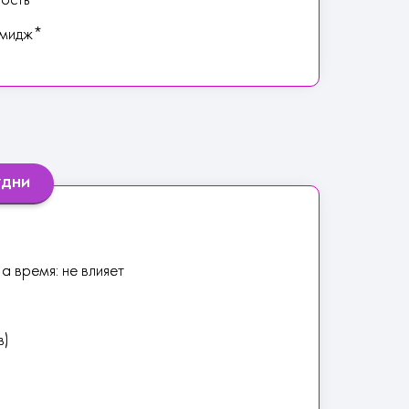
ость
Имидж*
удни
а время: не влияет
в)