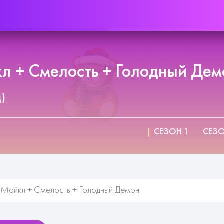
л + Смелость + Голодный Демо
д)
СЕЗОН 1
СЕЗО
Майкл + Смелость + Голодный Демон