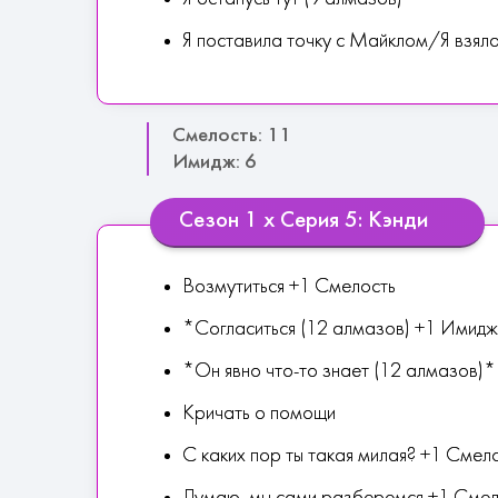
Я поставила точку с Майклом/Я взяла
Смелость: 11
Имидж: 6
Сезон 1 х Серия 5: Кэнди
Возмутиться +1 Смелость
*Согласиться (12 алмазов) +1 Имид
*Он явно что-то знает (12 алмазов)*
Кричать о помощи
С каких пор ты такая милая? +1 Смел