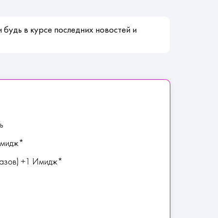
 будь в курсе последних новостей и
ь
Имидж*
мазов) +1 Имидж*