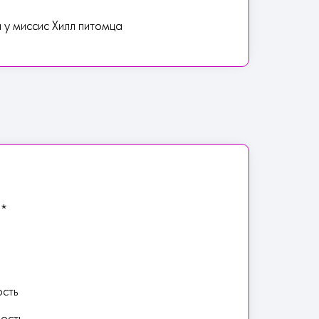
 у миссис Хилл питомца
ж*
ость