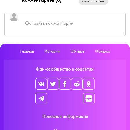
Комментариев (
0
)
Добавить новый
Главная
Истории
Об игре
Фандом
Фан-сообщество в соцсетях:
Полезная информация