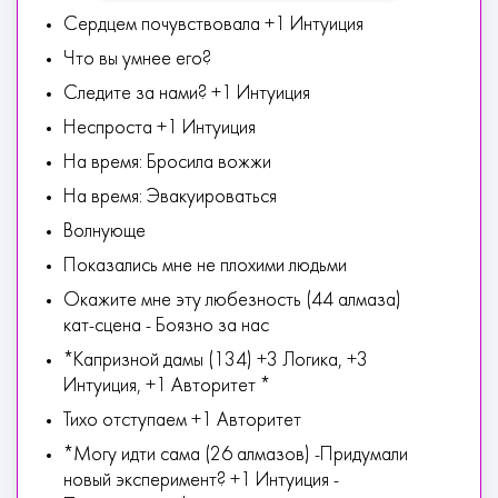
Сердцем почувствовала +1 Интуиция
Что вы умнее его?
Следите за нами? +1 Интуиция
Неспроста +1 Интуиция
На время: Бросила вожжи
На время: Эвакуироваться
Волнующе
Показались мне не плохими людьми
Окажите мне эту любезность (44 алмаза)
кат-сцена - Боязно за нас
*Капризной дамы (134) +3 Логика, +3
Интуиция, +1 Авторитет *
Тихо отступаем +1 Авторитет
*Могу идти сама (26 алмазов) -Придумали
новый эксперимент? +1 Интуиция -