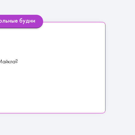
кольные будни
 Майкла?