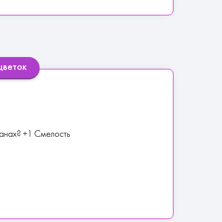
цветок
манах? +1 Смелость