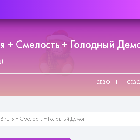
 + Смелость + Голодный Демо
д)
СЕЗОН 1
СЕЗО
Вишня + Смелость + Голодный Демон